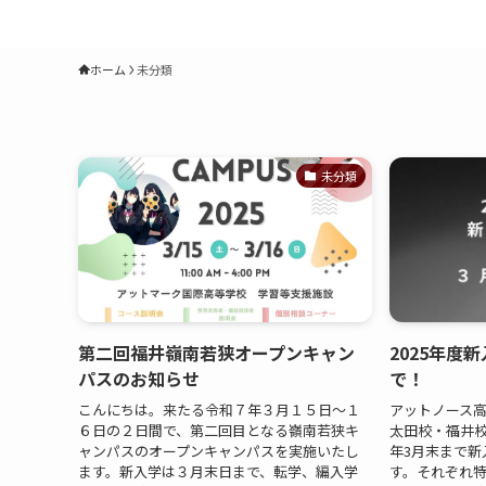
ホーム
未分類
未分類
第二回福井嶺南若狭オープンキャン
2025年度
パスのお知らせ
で！
こんにちは。来たる令和７年３月１５日〜１
アットノース高等
６日の２日間で、第二回目となる嶺南若狭キ
太田校・福井校
ャンパスのオープンキャンパスを実施いたし
年3月末まで新
ます。新入学は３月末日まで、転学、編入学
す。それぞれ