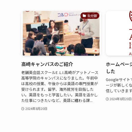
未分類
高崎キャンパスのご紹介
ホームペー
した
老舗英会話スクールE .L.I.高崎がアットノース
高等学院のキャンパスになりました。午前中
Googleサ
は高校の授業、午後からは英語の専門授業が
ージが新しく
受けられます。留学、海外就労を目指した
信していきま
い。英語をもっと学習したい。英語を活かし
2024年8月20日
た仕事につきたいなど、英語に纏わる課...
2024年8月20日