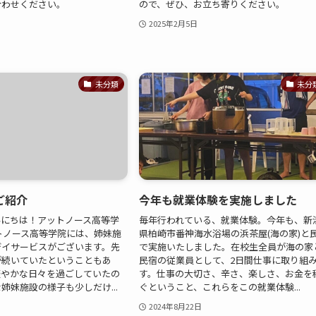
合わせください。
ので、ぜひ、お立ち寄りください。
2025年2月5日
未分類
未分
ご紹介
今年も就業体験を実施しました
んにちは！アットノース高等学
毎年行われている、就業体験。今年も、新
トノース高等学院には、姉妹施
県柏崎市番神海水浴場の浜茶屋(海の家)と
デイサービスがございます。先
で実施いたしました。在校生全員が海の家
が続いていたということもあ
民宿の従業員として、2日間仕事に取り組
賑やかな日々を過ごしていたの
す。仕事の大切さ、辛さ、楽しさ、お金を
姉妹施設の様子も少しだけ...
ぐということ、これらをこの就業体験...
2024年8月22日